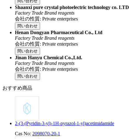
問い合わせ
Shaanxi pure crystal photoelectric technology co. LTD
Factory
Trade
Brand reagents
会社の性質: Private enterprises
問い合わせ
Henan Dongyan Pharmaceutical Co., Ltd
Factory
Trade
Brand reagents
会社の性質: Private enterprises
問い合わせ
Jinan Hanyu Chemical Co.,Ltd.
Factory
Trade
Brand reagents
会社の性質: Private enterprises
問い合わせ
おすすめ商品
2-(3-(Pyridin-3-yl)-1H-pyrazol-1-yl)acetimidamide
Cas No:
2098070-20-1