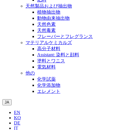
天然製品および抽出物
植物抽出物
動物由来抽出物
天然色素
天然毒素
フレーバーとフレグランス
マテリアルケミカルズ
高分子材料
Assistant: 染料と顔料
塗料とワニス
電気材料
他の
化学試薬
化学添加物
エレメント
JA
EN
KO
DE
IT