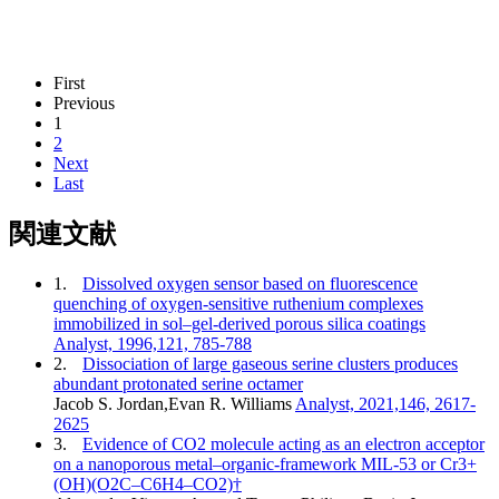
First
Previous
1
2
Next
Last
関連文献
1.
Dissolved oxygen sensor based on fluorescence
quenching of oxygen-sensitive ruthenium complexes
immobilized in sol–gel-derived porous silica coatings
Analyst, 1996,121, 785-788
2.
Dissociation of large gaseous serine clusters produces
abundant protonated serine octamer
Jacob S. Jordan,Evan R. Williams
Analyst, 2021,146, 2617-
2625
3.
Evidence of CO2 molecule acting as an electron acceptor
on a nanoporous metal–organic-framework MIL-53 or Cr3+
(OH)(O2C–C6H4–CO2)†