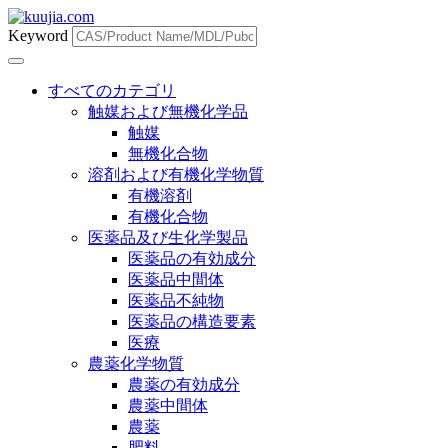
Keyword
すべてのカテゴリ
触媒および無機化学品
触媒
無機化合物
溶剤および有機化学物質
有機溶剤
有機化合物
医薬品及び生化学製品
医薬品の有効成分
医薬品中間体
医薬品不純物
医薬品の構造要素
医療
農薬化学物質
農薬の有効成分
農薬中間体
農薬
肥料