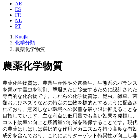
AR
ES
FR
NL
PT
Kuujia
化学分類
農薬化学物質
農薬化学物質
農薬化学物質は、農業生産性や公衆衛生、生態系のバランス
を脅かす害虫を制御、撃退または除去するために設計された
専門的な化合物です。これらの化学物質は、昆虫、雑草、菌
類およびネズミなどの特定の生物を標的とするように配合さ
れており、意図しない環境への影響を最小限に抑えることを
目指しています。主な利点は低用量でも高い効果を発揮し、
コスト効率の向上と残留量の削減を確保することです。現代
の農薬はしばしば選択的な作用メカニズムを持つ高度な有効
成分を含んでおり、これによりターゲット特異性が向上し非