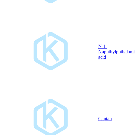
N-1-
Naphthylphthalami
acid
Captan