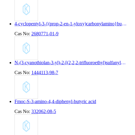
4-cyclopentyl-3-{(prop-2-en-1-yloxy)carbonylamino}butanoic acid
Cas No:
2680771-01-9
N-(3-cyanothiolan-3-yl)-2-[(2,2,2-trifluoroethyl)sulfanyl]pyridine-4-carboxamide
Cas No:
1444113-98-7
Fmoc-S-3-amino-4,4-diphenyl-butyric acid
Cas No:
332062-08-5