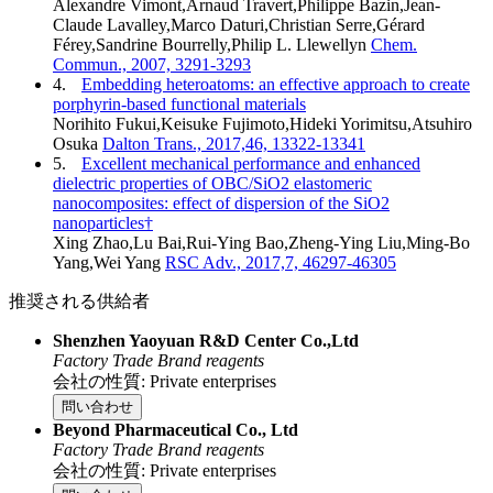
Alexandre Vimont,Arnaud Travert,Philippe Bazin,Jean-
Claude Lavalley,Marco Daturi,Christian Serre,Gérard
Férey,Sandrine Bourrelly,Philip L. Llewellyn
Chem.
Commun., 2007, 3291-3293
4.
Embedding heteroatoms: an effective approach to create
porphyrin-based functional materials
Norihito Fukui,Keisuke Fujimoto,Hideki Yorimitsu,Atsuhiro
Osuka
Dalton Trans., 2017,46, 13322-13341
5.
Excellent mechanical performance and enhanced
dielectric properties of OBC/SiO2 elastomeric
nanocomposites: effect of dispersion of the SiO2
nanoparticles†
Xing Zhao,Lu Bai,Rui-Ying Bao,Zheng-Ying Liu,Ming-Bo
Yang,Wei Yang
RSC Adv., 2017,7, 46297-46305
推奨される供給者
Shenzhen Yaoyuan R&D Center Co.,Ltd
Factory
Trade
Brand reagents
会社の性質: Private enterprises
問い合わせ
Beyond Pharmaceutical Co., Ltd
Factory
Trade
Brand reagents
会社の性質: Private enterprises