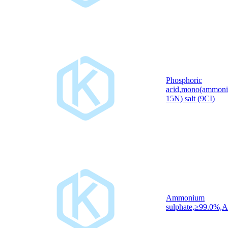
Phosphoric
acid,mono(ammon
15N) salt (9CI)
Ammonium
sulphate,≥99.0%,