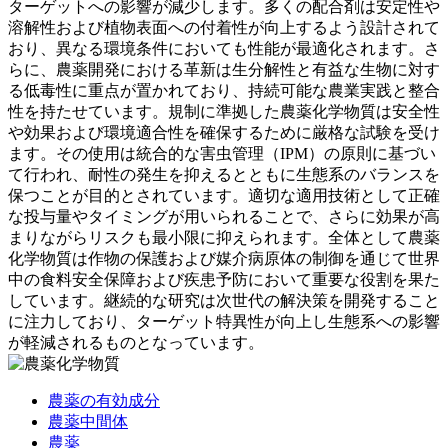
ターゲットへの影響が減少します。多くの配合剤は安定性や
溶解性および植物表面への付着性が向上するよう設計されて
おり、異なる環境条件においても性能が最適化されます。さ
らに、農薬開発における革新は生分解性と有益な生物に対す
る低毒性に重点が置かれており、持続可能な農業実践と整合
性を持たせています。規制に準拠した農薬化学物質は安全性
や効果および環境適合性を確保するために厳格な試験を受け
ます。その使用は統合的な害虫管理（IPM）の原則に基づい
て行われ、耐性の発生を抑えるとともに生態系のバランスを
保つことが目的とされています。適切な適用技術として正確
な投与量やタイミングが用いられることで、さらに効果が高
まりながらリスクも最小限に抑えられます。全体として農薬
化学物質は作物の保護および媒介病原体の制御を通じて世界
中の食料安全保障および疾患予防において重要な役割を果た
しています。継続的な研究は次世代の解決策を開発すること
に注力しており、ターゲット特異性が向上し生態系への影響
が軽減されるものとなっています。
農薬の有効成分
農薬中間体
農薬